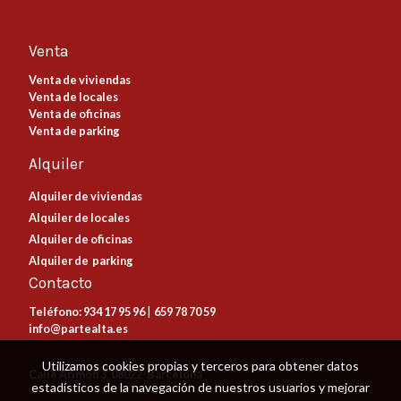
Venta
Venta de viviendas
Venta de locales
Venta de oficinas
Venta de parking
Alquiler
Alquiler de viviendas
Alquiler de locales
Alquiler de oficinas
Alquiler de parking
Contacto
Teléfono:
934 17 95 96
|
659 78 70 59
info@partealta.es
Utilizamos cookies propias y terceros para obtener datos
Calle Arimón 3, 08022-Barcelona
estadísticos de la navegación de nuestros usuarios y mejorar