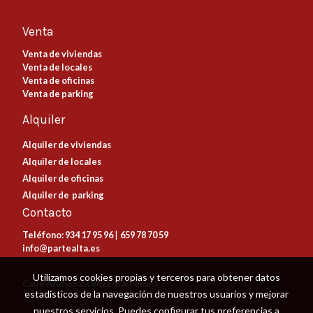
Venta
Venta de viviendas
Venta de locales
Venta de oficinas
Venta de parking
Alquiler
Alquiler de viviendas
Alquiler de locales
Alquiler de oficinas
Alquiler de parking
Contacto
Teléfono:
934 17 95 96
|
659 78 70 59
info@partealta.es
Utilizamos cookies propias y terceros para obtener datos
Calle Arimón 3, 08022-Barcelona
estadísticos de la navegación de nuestros usuarios y mejorar
nuestros servicios. Puedes configurar tus preferencias a